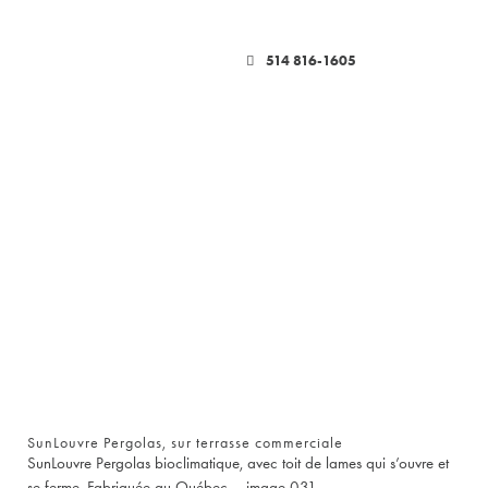
514 816-1605
SunLouvre Pergolas, sur terrasse commerciale
SunLouvre Pergolas bioclimatique, avec toit de lames qui s’ouvre et
se ferme. Fabriquée au Québec – image 031