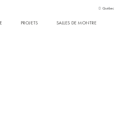
Québec
Québ
Parlez no
E
PROJETS
SALLES DE MONTRE
Ontari
projet ex