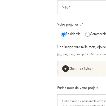
Votre projet est :*
Résidentiel
Commercia
Une image vaut mille mots, ajoute
jpg, jpeg, png, heic, pdf - 8 Mo max. par
+
Choisir un fichier
Parlez nous de votre projet :