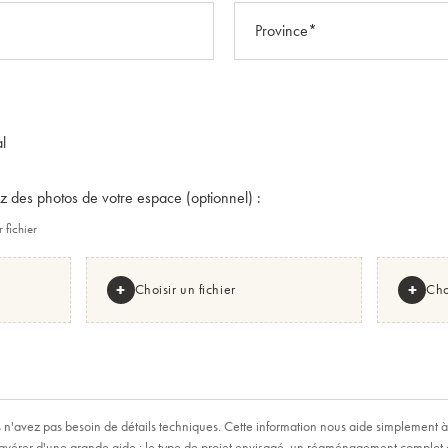
l
z des photos de votre espace (optionnel) :
 fichier
+
+
Choisir un fichier
Cho