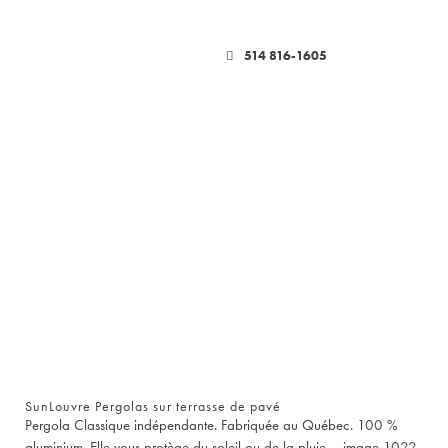
514 816-1605
SunLouvre Pergolas sur terrasse de pavé
Pergola Classique indépendante. Fabriquée au Québec. 100 %
aluminium. Elle vous protège du soleil ou de la pluie – image 1022