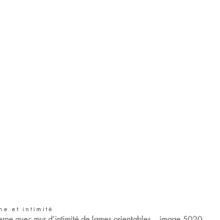
e et intimité
rne avec mur d’intimité de lames orientables – image 5020