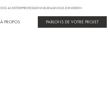
OÙ ACHETER?
PROFESSIONNELS
FAQ
NOUS JOINDRE
EN
ec
À PROPOS
PARLONS DE VOTRE PROJET
o