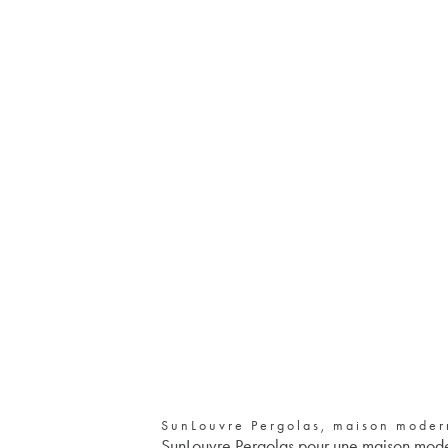
SunLouvre Pergolas, maison modern
SunLouvre Pergolas pour une maison mode