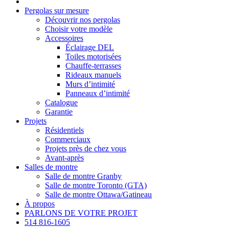
Pergolas sur mesure
Découvrir nos pergolas
Choisir votre modèle
Accessoires
Éclairage DEL
Toiles motorisées
Chauffe-terrasses
Rideaux manuels
Murs d’intimité
Panneaux d’intimité
Catalogue
Garantie
Projets
Résidentiels
Commerciaux
Projets près de chez vous
Avant-après
Salles de montre
Salle de montre Granby
Salle de montre Toronto (GTA)
Salle de montre Ottawa/Gatineau
À propos
PARLONS DE VOTRE PROJET
514 816-1605