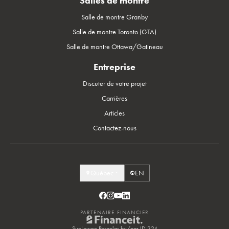
Salles de montre
Salle de montre Granby
Salle de montre Toronto (GTA)
Salle de montre Ottawa/Gatineau
Entreprise
Discuter de votre projet
Carrières
Articles
Contactez-nous
Québec
EN
PARTENAIRE FINANCIER
SunLouvre Pergolas by/par ID 224