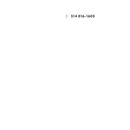
514 816-1605
LUTIONS DE PAIEMENT